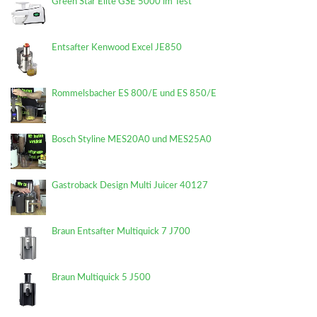
Green Star Elite GSE 5000 im Test
Entsafter Kenwood Excel JE850
Rommelsbacher ES 800/E und ES 850/E
Bosch Styline MES20A0 und MES25A0
Gastroback Design Multi Juicer 40127
Braun Entsafter Multiquick 7 J700
Braun Multiquick 5 J500